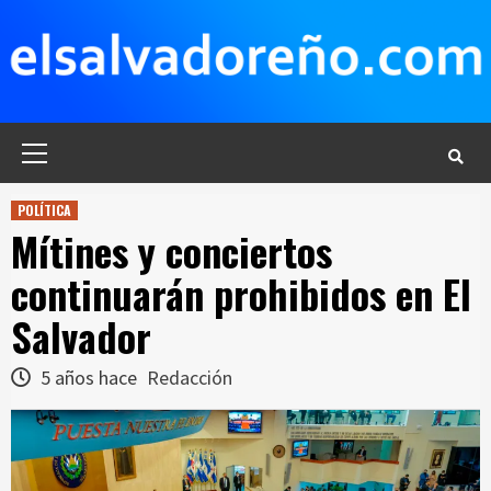
Saltar
al
contenido
Menú
principal
POLÍTICA
Mítines y conciertos
continuarán prohibidos en El
Salvador
5 años hace
Redacción