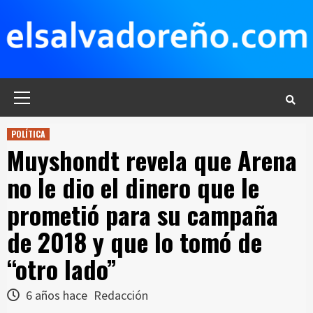
Saltar
al
contenido
Menú
principal
POLÍTICA
Muyshondt revela que Arena
no le dio el dinero que le
prometió para su campaña
de 2018 y que lo tomó de
“otro lado”
6 años hace
Redacción