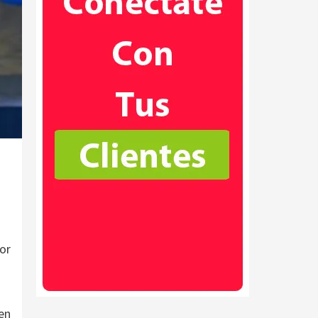
or
 en