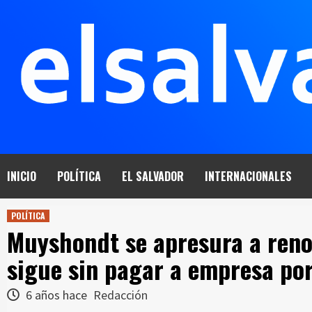
Saltar
al
contenido
INICIO
POLÍTICA
EL SALVADOR
INTERNACIONALES
POLÍTICA
Muyshondt se apresura a reno
sigue sin pagar a empresa por
6 años hace
Redacción