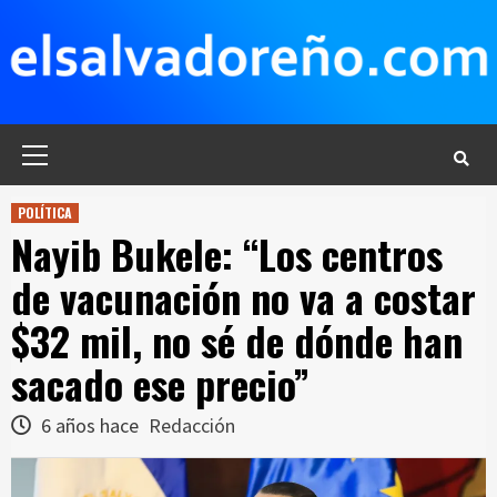
Saltar
al
contenido
Menú
principal
POLÍTICA
Nayib Bukele: “Los centros
de vacunación no va a costar
$32 mil, no sé de dónde han
sacado ese precio”
6 años hace
Redacción