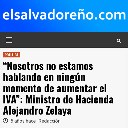
Saltar
al
contenido
Menú
principal
POLÍTICA
“Nosotros no estamos
hablando en ningún
momento de aumentar el
IVA”: Ministro de Hacienda
Alejandro Zelaya
5 años hace
Redacción