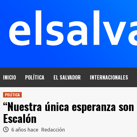
Saltar
al
contenido
INICIO
POLÍTICA
EL SALVADOR
INTERNACIONALES
POLÍTICA
“Nuestra única esperanza son 
Escalón
6 años hace
Redacción