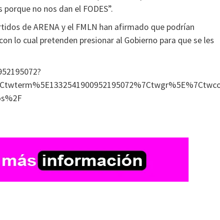
s porque no nos dan el FODES”.
 partidos de ARENA y el FMLN han afirmado que podrían
 con lo cual pretenden presionar al Gobierno para que se les
0952195072?
twterm%5E1332541900952195072%7Ctwgr%5E%7Ctwcon%5
dos%2F