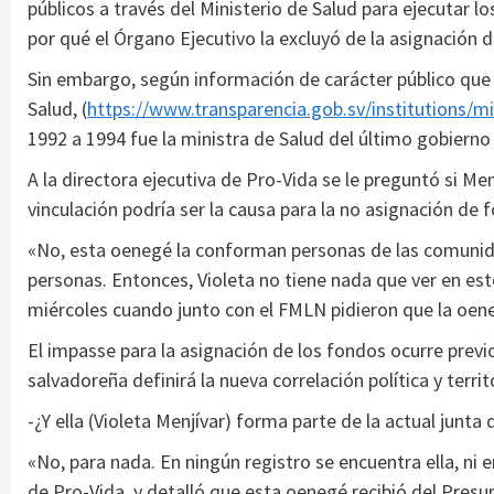
públicos a través del Ministerio de Salud para ejecutar 
por qué el Órgano Ejecutivo la excluyó de la asignación 
Sin embargo, según información de carácter público que 
Salud, (
https://www.transparencia.gob.sv/institutions/min
1992 a 1994 fue la ministra de Salud del último gobierno
A la directora ejecutiva de Pro-Vida se le preguntó si Me
vinculación podría ser la causa para la no asignación de 
«No, esta oenegé la conforman personas de las comunidade
personas. Entonces, Violeta no tiene nada que ver en est
miércoles cuando junto con el FMLN pidieron que la oen
El impasse para la asignación de los fondos ocurre previ
salvadoreña definirá la nueva correlación política y terri
-¿Y ella (Violeta Menjívar) forma parte de la actual junta 
«No, para nada. En ningún registro se encuentra ella, ni e
de Pro-Vida, y detalló que esta oenegé recibió del Presu