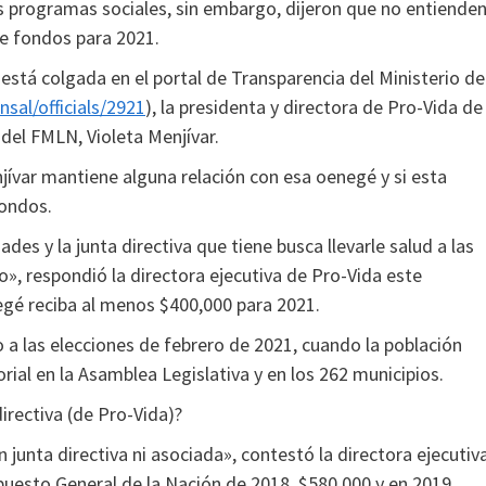
los programas sociales, sin embargo, dijeron que no entiende
de fondos para 2021.
está colgada en el portal de Transparencia del Ministerio de
sal/officials/2921
), la presidenta y directora de Pro-Vida de
 del FMLN, Violeta Menjívar.
njívar mantiene alguna relación con esa oenegé y si esta
fondos.
s y la junta directiva que tiene busca llevarle salud a las
o», respondió la directora ejecutiva de Pro-Vida este
egé reciba al menos $400,000 para 2021.
o a las elecciones de febrero de 2021, cuando la población
torial en la Asamblea Legislativa y en los 262 municipios.
directiva (de Pro-Vida)?
n junta directiva ni asociada», contestó la directora ejecutiv
puesto General de la Nación de 2018, $580,000 y en 2019,