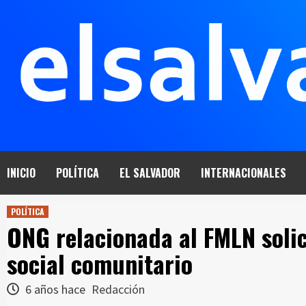
Saltar
al
contenido
INICIO
POLÍTICA
EL SALVADOR
INTERNACIONALES
POLÍTICA
ONG relacionada al FMLN solic
social comunitario
6 años hace
Redacción