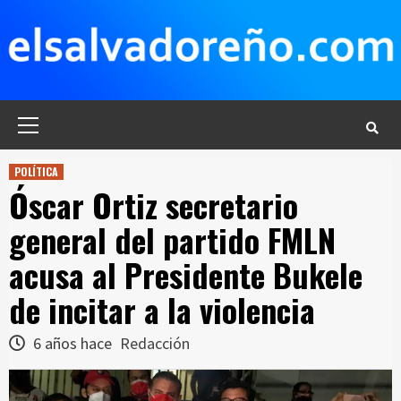
Saltar
al
contenido
Menú
principal
POLÍTICA
Óscar Ortiz secretario
general del partido FMLN
acusa al Presidente Bukele
de incitar a la violencia
6 años hace
Redacción