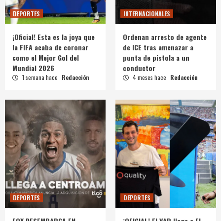
DEPORTES
INTERNACIONALES
¡Oficial! Esta es la joya que
Ordenan arresto de agente
la FIFA acaba de coronar
de ICE tras amenazar a
como el Mejor Gol del
punta de pistola a un
Mundial 2026
conductor
1 semana hace
Redacción
4 meses hace
Redacción
DEPORTES
DEPORTES
FOX DESEMBARCA EN
¡OFICIAL! El VAR llega a El