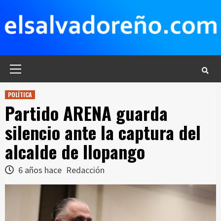
Saltar
al
contenido
Menú
principal
POLÍTICA
Partido ARENA guarda
silencio ante la captura del
alcalde de Ilopango
6 años hace
Redacción