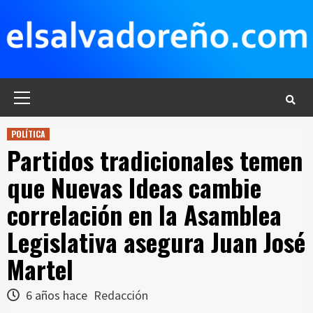
Saltar
al
contenido
Menú
principal
POLÍTICA
Partidos tradicionales temen
que Nuevas Ideas cambie
correlación en la Asamblea
Legislativa asegura Juan José
Martel
6 años hace
Redacción