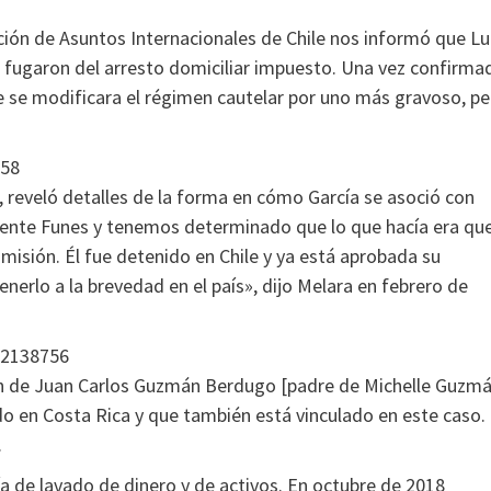
cción de Asuntos Internacionales de Chile nos informó que Lu
 fugaron del arresto domiciliar impuesto. Una vez confirma
 que se modificara el régimen cautelar por uno más gravoso, p
558
ra, reveló detalles de la forma en cómo García se asoció con
idente Funes y tenemos determinado que lo que hacía era que
misión. Él fue detenido en Chile y ya está aprobada su
nerlo a la brevedad en el país», dijo Melara en febrero de
92138756
ión de Juan Carlos Guzmán Berdugo [padre de Michelle Guzmá
do en Costa Rica y que también está vinculado en este caso.
.
a de lavado de dinero y de activos. En octubre de 2018