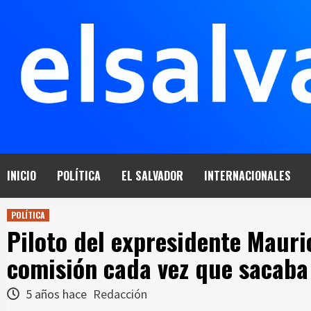
Saltar
al
contenido
INICIO
POLÍTICA
EL SALVADOR
INTERNACIONALES
POLÍTICA
Piloto del expresidente Maur
comisión cada vez que sacaba 
5 años hace
Redacción