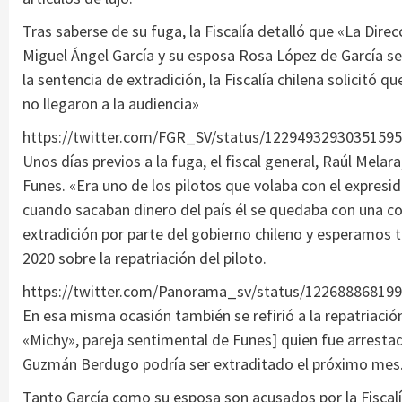
Tras saberse de su fuga, la Fiscalía detalló que «La Dire
Miguel Ángel García y su esposa Rosa López de García se
la sentencia de extradición, la Fiscalía chilena solicitó
no llegaron a la audiencia»
https://twitter.com/FGR_SV/status/1229493293035159
Unos días previos a la fuga, el fiscal general, Raúl Mela
Funes. «Era uno de los pilotos que volaba con el expres
cuando sacaban dinero del país él se quedaba con una co
extradición por parte del gobierno chileno y esperamos te
2020 sobre la repatriación del piloto.
https://twitter.com/Panorama_sv/status/12268886819
En esa misma ocasión también se refirió a la repatriac
«Michy», pareja sentimental de Funes] quien fue arresta
Guzmán Berdugo podría ser extraditado el próximo mes
Tanto García como su esposa son acusados por la Fiscalí