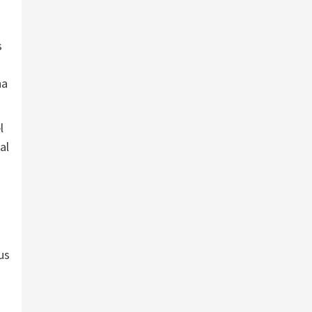
s
na
l
al
us