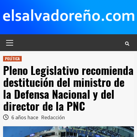
Saltar
al
contenido
Menú
principal
POLÍTICA
Pleno Legislativo recomienda
destitución del ministro de
la Defensa Nacional y del
director de la PNC
6 años hace
Redacción