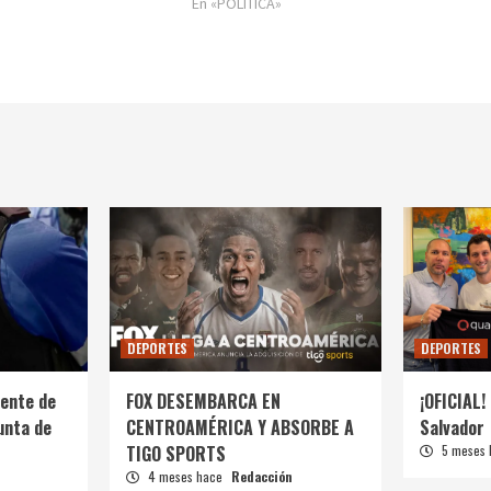
En «POLÍTICA»
DEPORTES
DEPORTES
ente de
FOX DESEMBARCA EN
¡OFICIAL! 
unta de
CENTROAMÉRICA Y ABSORBE A
Salvador
TIGO SPORTS
5 meses
4 meses hace
Redacción