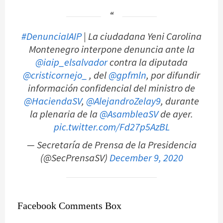
#DenunciaIAIP
| La ciudadana Yeni Carolina
Montenegro interpone denuncia ante la
@iaip_elsalvador
contra la diputada
@cristicornejo_
, del
@gpfmln
, por difundir
información confidencial del ministro de
@HaciendaSV
,
@AlejandroZelay9
, durante
la plenaria de la
@AsambleaSV
de ayer.
pic.twitter.com/Fd27p5AzBL
— Secretaría de Prensa de la Presidencia
(@SecPrensaSV)
December 9, 2020
Facebook Comments Box