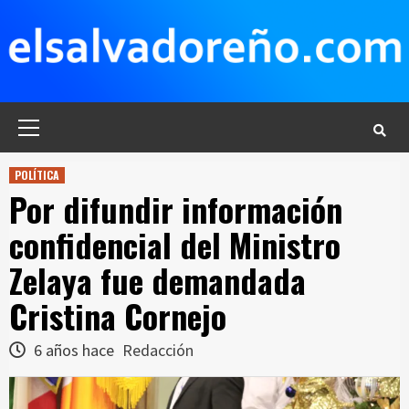
Saltar
al
contenido
Menú
principal
POLÍTICA
Por difundir información
confidencial del Ministro
Zelaya fue demandada
Cristina Cornejo
6 años hace
Redacción