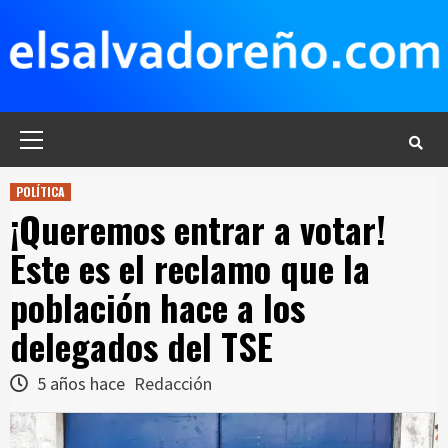
Saltar
al
contenido
Menú
principal
POLÍTICA
¡Queremos entrar a votar!
Este es el reclamo que la
población hace a los
delegados del TSE
5 años hace
Redacción