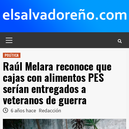
Saltar
al
contenido
Menú
principal
POLÍTICA
Raúl Melara reconoce que
cajas con alimentos PES
serían entregados a
veteranos de guerra
6 años hace
Redacción