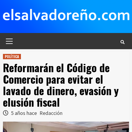
Saltar
al
contenido
Menú
principal
POLÍTICA
Reformarán el Código de
Comercio para evitar el
lavado de dinero, evasión y
elusión fiscal
5 años hace
Redacción