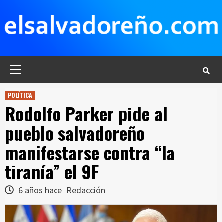
Saltar
al
contenido
Menú
principal
POLÍTICA
Rodolfo Parker pide al
pueblo salvadoreño
manifestarse contra “la
tiranía” el 9F
6 años hace
Redacción