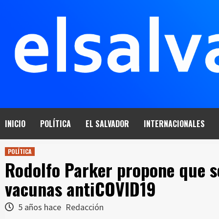
Saltar
al
contenido
INICIO
POLÍTICA
EL SALVADOR
INTERNACIONALES
POLÍTICA
Rodolfo Parker propone que se
vacunas antiCOVID19
5 años hace
Redacción