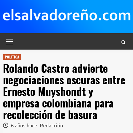
Saltar
al
contenido
Menú
principal
POLÍTICA
Rolando Castro advierte
negociaciones oscuras entre
Ernesto Muyshondt y
empresa colombiana para
recolección de basura
6 años hace
Redacción