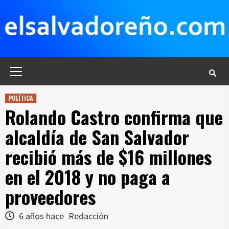
Saltar
al
contenido
Menú
principal
POLÍTICA
Rolando Castro confirma que
alcaldía de San Salvador
recibió más de $16 millones
en el 2018 y no paga a
proveedores
6 años hace
Redacción