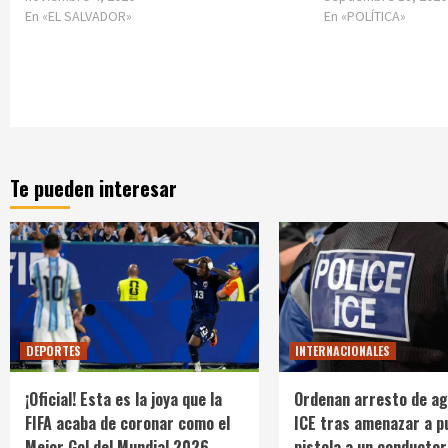
En «EL SALVADOR»
En «POLÍTICA»
Te pueden interesar
DEPORTES
INTERNACIONALES
¡Oficial! Esta es la joya que la
Ordenan arresto de ag
FIFA acaba de coronar como el
ICE tras amenazar a p
Mejor Gol del Mundial 2026
pistola a un conductor