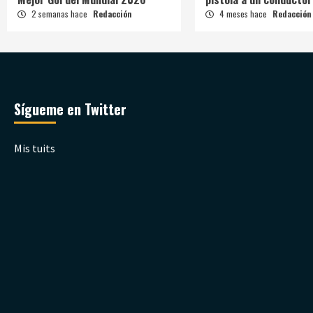
2 semanas hace
Redacción
4 meses hace
Redacción
Sígueme en Twitter
Mis tuits