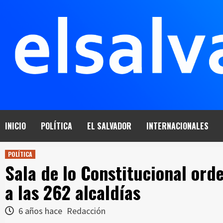
Saltar
al
contenido
INICIO
POLÍTICA
EL SALVADOR
INTERNACIONALES
POLÍTICA
Sala de lo Constitucional ord
a las 262 alcaldías
6 años hace
Redacción