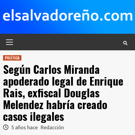
Saltar
al
contenido
Menú
principal
POLÍTICA
Según Carlos Miranda
apoderado legal de Enrique
Rais, exfiscal Douglas
Melendez habría creado
casos ilegales
5 años hace
Redacción