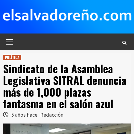
Saltar
al
contenido
Menú
principal
POLÍTICA
Sindicato de la Asamblea
Legislativa SITRAL denuncia
más de 1,000 plazas
fantasma en el salón azul
5 años hace
Redacción