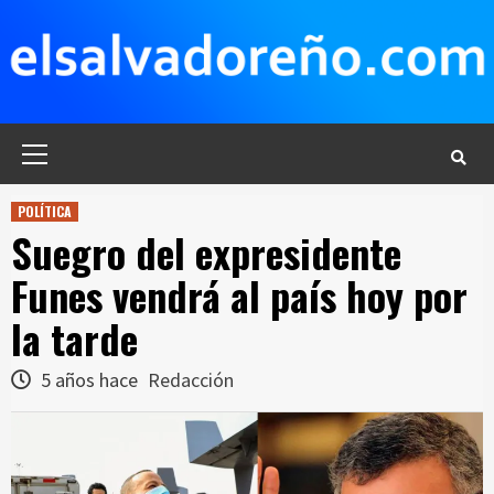
Saltar
al
contenido
Menú
principal
POLÍTICA
Suegro del expresidente
Funes vendrá al país hoy por
la tarde
5 años hace
Redacción