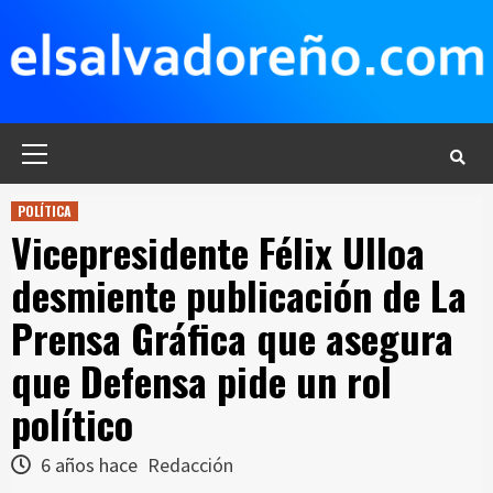
Saltar
al
contenido
Menú
principal
POLÍTICA
Vicepresidente Félix Ulloa
desmiente publicación de La
Prensa Gráfica que asegura
que Defensa pide un rol
político
6 años hace
Redacción