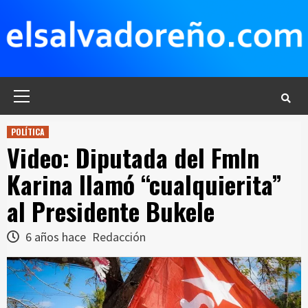
Saltar
al
contenido
Menú
principal
POLÍTICA
Video: Diputada del Fmln
Karina llamó “cualquierita”
al Presidente Bukele
6 años hace
Redacción