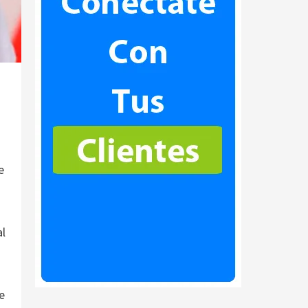
e
al
e