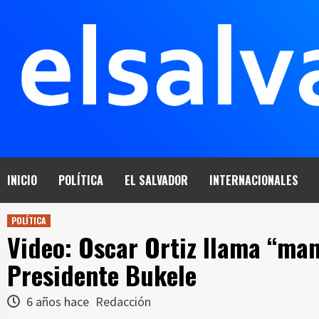
Saltar
al
contenido
INICIO
POLÍTICA
EL SALVADOR
INTERNACIONALES
POLÍTICA
Video: Oscar Ortiz llama “man
Presidente Bukele
6 años hace
Redacción