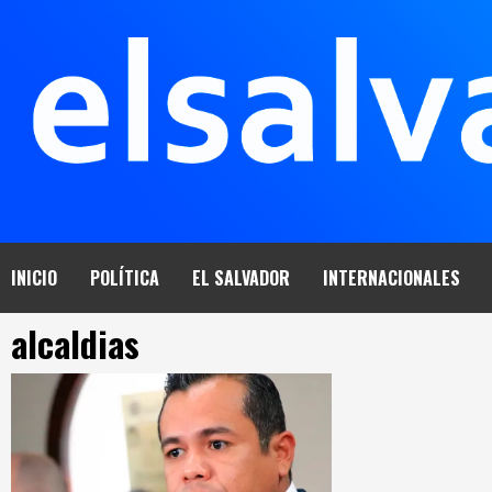
Saltar
al
contenido
INICIO
POLÍTICA
EL SALVADOR
INTERNACIONALES
alcaldias