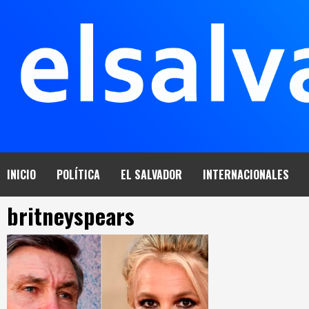
Saltar
al
contenido
INICIO
POLÍTICA
EL SALVADOR
INTERNACIONALES
britneyspears