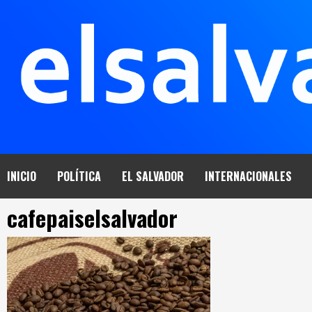
Saltar
al
contenido
INICIO
POLÍTICA
EL SALVADOR
INTERNACIONALES
cafepaiselsalvador