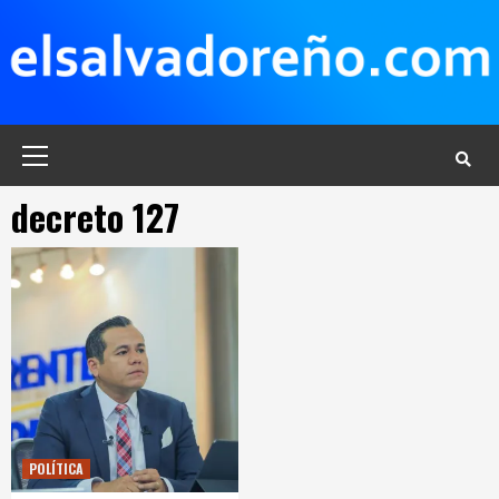
Saltar
al
contenido
Menú
principal
decreto 127
POLÍTICA