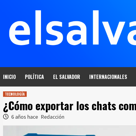
Saltar
al
contenido
INICIO
POLÍTICA
EL SALVADOR
INTERNACIONALES
TECNOLOGÍA
¿Cómo exportar los chats co
6 años hace
Redacción