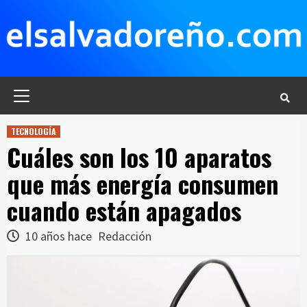
Saltar
al
contenido
Menú
principal
TECNOLOGÍA
Cuáles son los 10 aparatos
que más energía consumen
cuando están apagados
10 años hace
Redacción