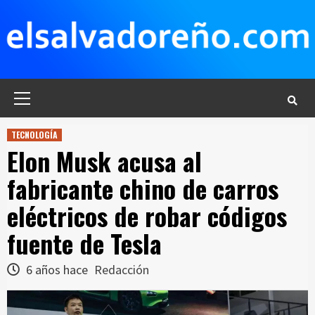
Saltar
al
contenido
Menú
principal
TECNOLOGÍA
Elon Musk acusa al
fabricante chino de carros
eléctricos de robar códigos
fuente de Tesla
6 años hace
Redacción