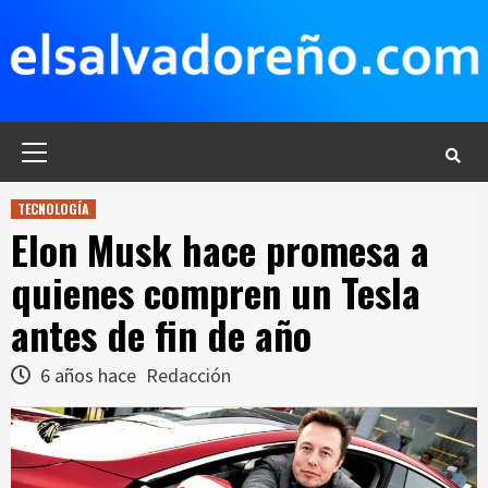
Saltar
al
contenido
Menú
principal
TECNOLOGÍA
Elon Musk hace promesa a
quienes compren un Tesla
antes de fin de año
6 años hace
Redacción