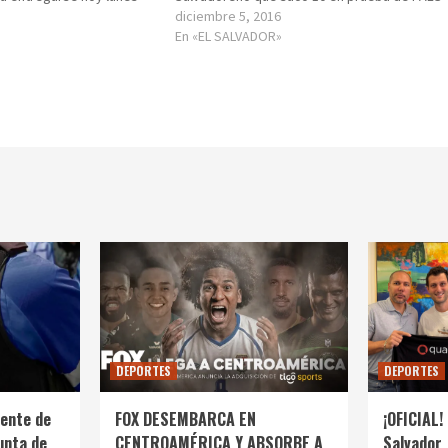
diciembre 5, 2016
En «EL SALVADOR»
DEPORTES
DEPORTES
ente de
FOX DESEMBARCA EN
¡OFICIAL! 
unta de
CENTROAMÉRICA Y ABSORBE A
Salvador