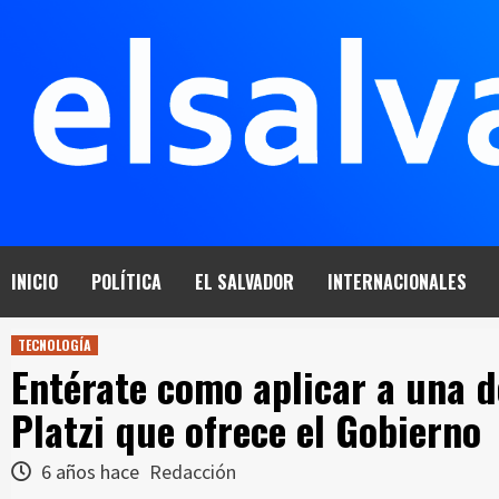
Saltar
al
contenido
INICIO
POLÍTICA
EL SALVADOR
INTERNACIONALES
TECNOLOGÍA
Entérate como aplicar a una d
Platzi que ofrece el Gobierno
6 años hace
Redacción