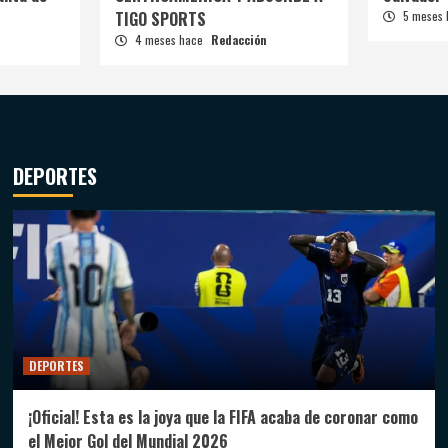
TIGO SPORTS
5 meses
4 meses hace
Redacción
DEPORTES
DEPORTES
¡Oficial! Esta es la joya que la FIFA acaba de coronar como
el Mejor Gol del Mundial 2026