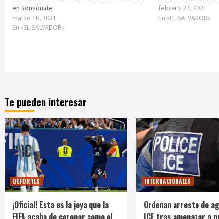
en Sonsonate
febrero 22, 2021
marzo 16, 2021
En «EL SALVADOR»
En «EL SALVADOR»
Te pueden interesar
DEPORTES
INTERNACIONALES
¡Oficial! Esta es la joya que la
Ordenan arresto de ag
FIFA acaba de coronar como el
ICE tras amenazar a p