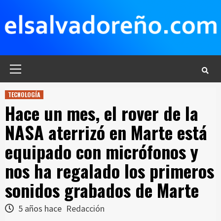
Saltar
al
contenido
Menú
principal
TECNOLOGÍA
Hace un mes, el rover de la
NASA aterrizó en Marte está
equipado con micrófonos y
nos ha regalado los primeros
sonidos grabados de Marte
5 años hace
Redacción