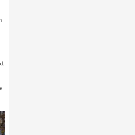
n
d.
e