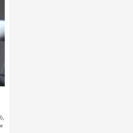
),
ue