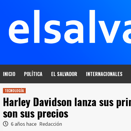
Saltar
al
contenido
INICIO
POLÍTICA
EL SALVADOR
INTERNACIONALES
TECNOLOGÍA
Harley Davidson lanza sus prim
son sus precios
6 años hace
Redacción