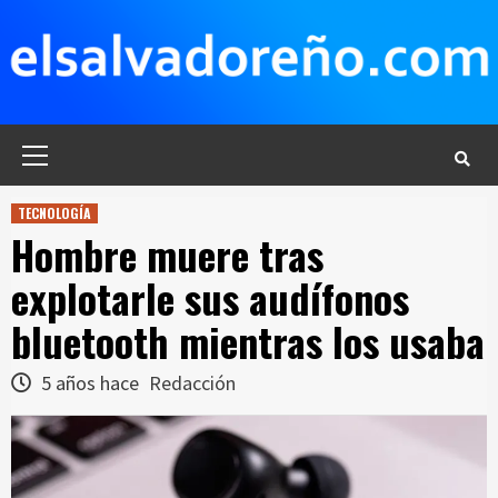
Saltar
al
contenido
Menú
principal
TECNOLOGÍA
Hombre muere tras
explotarle sus audífonos
bluetooth mientras los usaba
5 años hace
Redacción