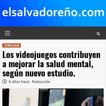
Saltar
al
contenido
Menú
principal
TECNOLOGÍA
Los videojuegos contribuyen
a mejorar la salud mental,
según nuevo estudio.
6 años hace
Redacción