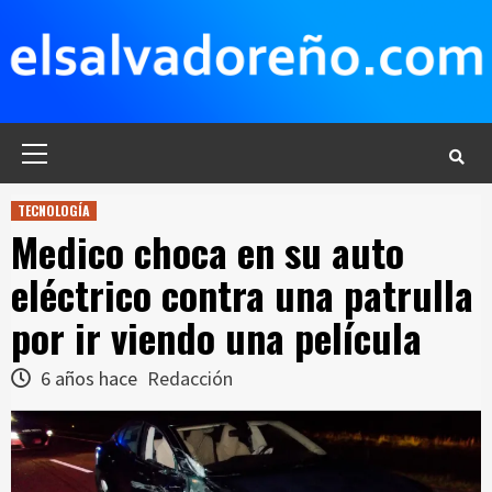
Saltar
al
contenido
Menú
principal
TECNOLOGÍA
Medico choca en su auto
eléctrico contra una patrulla
por ir viendo una película
6 años hace
Redacción