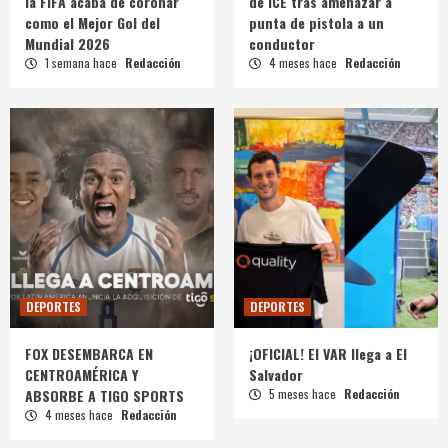
la FIFA acaba de coronar
de ICE tras amenazar a
como el Mejor Gol del
punta de pistola a un
Mundial 2026
conductor
1 semana hace
Redacción
4 meses hace
Redacción
DEPORTES
DEPORTES
FOX DESEMBARCA EN
¡OFICIAL! El VAR llega a El
CENTROAMÉRICA Y
Salvador
ABSORBE A TIGO SPORTS
5 meses hace
Redacción
4 meses hace
Redacción