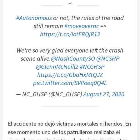
#Autonomous
or not, the rules of the road
still remain
#moveovernc
=>
https://t.co/lotFRQjR12
We're so very glad everyone left the crash
scene alive.
@NashCountySO
@NCSHP
@GlennMcNeill2
#NCGHSP
https://t.co/GbdHxMtQJZ
pic.twitter.com/SVPoeq0Q4L
— NC_GHSP (@NC_GHSP)
August 27, 2020
El accidente no dejó víctimas mortales ni heridos. En
ese momento uno de los patrulleros realizaba el