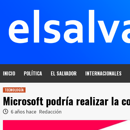
Saltar
al
contenido
INICIO
POLÍTICA
EL SALVADOR
INTERNACIONALES
TECNOLOGÍA
Microsoft podría realizar la 
6 años hace
Redacción