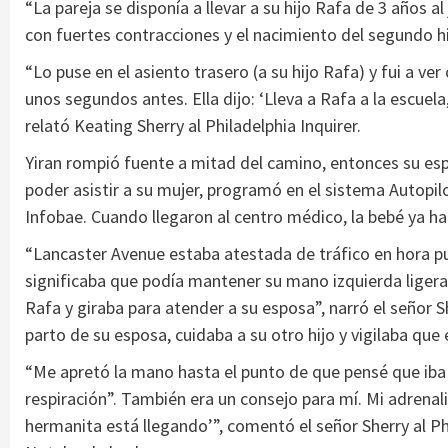
“La pareja se disponía a llevar a su hijo Rafa de 3 años al
con fuertes contracciones y el nacimiento del segundo hij
“Lo puse en el asiento trasero (a su hijo Rafa) y fui a ve
unos segundos antes. Ella dijo: ‘Lleva a Rafa a la escuela
relató Keating Sherry al Philadelphia Inquirer.
Yiran rompió fuente a mitad del camino, entonces su espo
poder asistir a su mujer, programó en el sistema Autopilot
Infobae. Cuando llegaron al centro médico, la bebé ya hab
“Lancaster Avenue estaba atestada de tráfico en hora pu
significaba que podía mantener su mano izquierda ligera
Rafa y giraba para atender a su esposa”, narró el señor S
parto de su esposa, cuidaba a su otro hijo y vigilaba que
“Me apretó la mano hasta el punto de que pensé que iba a
respiración”. También era un consejo para mí. Mi adrenalin
hermanita está llegando’”, comentó el señor Sherry al Phi