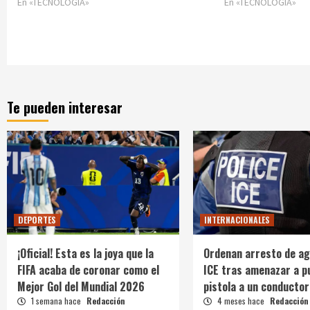
En «TECNOLOGÍA»
En «TECNOLOGÍA»
Te pueden interesar
DEPORTES
INTERNACIONALES
¡Oficial! Esta es la joya que la
Ordenan arresto de ag
FIFA acaba de coronar como el
ICE tras amenazar a p
Mejor Gol del Mundial 2026
pistola a un conductor
1 semana hace
Redacción
4 meses hace
Redacción