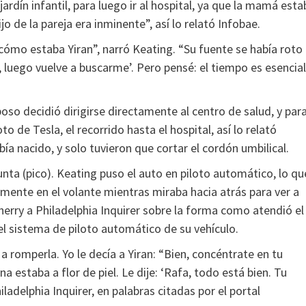
 jardín infantil, para luego ir al hospital, ya que la mamá esta
o de la pareja era inminente”, así lo relató Infobae.
r cómo estaba Yiran”, narró Keating. “Su fuente se había roto
, luego vuelve a buscarme’. Pero pensé: el tiempo es esencial
so decidió dirigirse directamente al centro de salud, y par
o de Tesla, el recorrido hasta el hospital, así lo relató
ía nacido, y solo tuvieron que cortar el cordón umbilical.
nta (pico). Keating puso el auto en piloto automático, lo qu
mente en el volante mientras miraba hacia atrás para ver a
herry a Philadelphia Inquirer sobre la forma como atendió el
 el sistema de piloto automático de su vehículo.
 romperla. Yo le decía a Yiran: “Bien, concéntrate en tu
a estaba a flor de piel. Le dije: ‘Rafa, todo está bien. Tu
ladelphia Inquirer, en palabras citadas por el portal