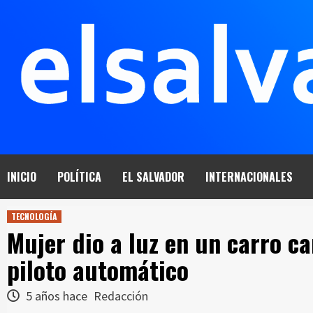
Saltar
al
contenido
INICIO
POLÍTICA
EL SALVADOR
INTERNACIONALES
TECNOLOGÍA
Mujer dio a luz en un carro ca
piloto automático
5 años hace
Redacción