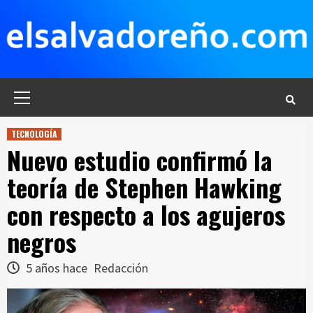
Saltar
al
contenido
Menú
principal
TECNOLOGÍA
Nuevo estudio confirmó la
teoría de Stephen Hawking
con respecto a los agujeros
negros
5 años hace
Redacción