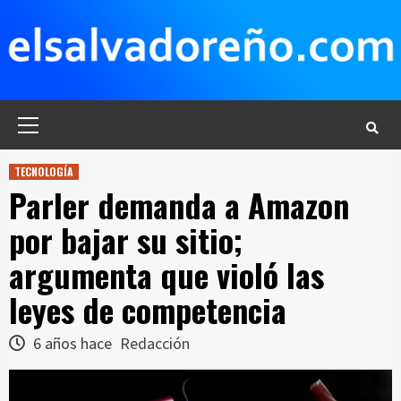
Saltar
al
contenido
Menú
principal
TECNOLOGÍA
Parler demanda a Amazon
por bajar su sitio;
argumenta que violó las
leyes de competencia
6 años hace
Redacción