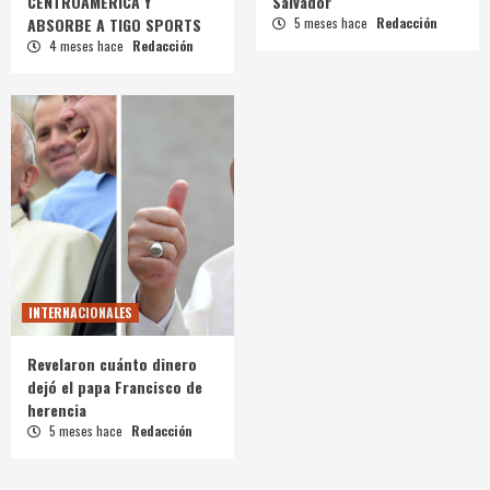
CENTROAMÉRICA Y
Salvador
ABSORBE A TIGO SPORTS
5 meses hace
Redacción
4 meses hace
Redacción
INTERNACIONALES
Revelaron cuánto dinero
dejó el papa Francisco de
herencia
5 meses hace
Redacción