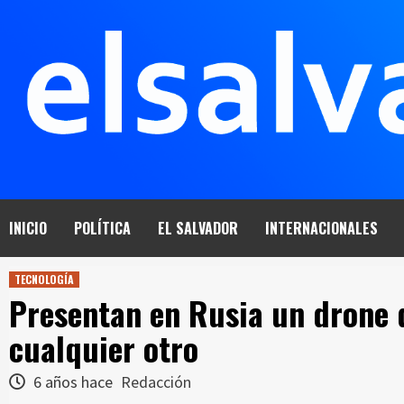
Saltar
al
contenido
INICIO
POLÍTICA
EL SALVADOR
INTERNACIONALES
TECNOLOGÍA
Presentan en Rusia un drone 
cualquier otro
6 años hace
Redacción