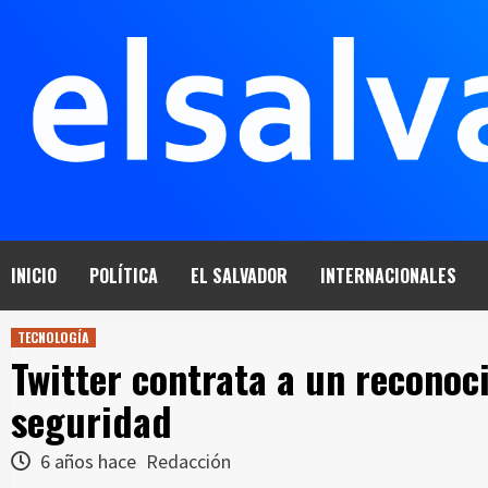
Saltar
al
contenido
INICIO
POLÍTICA
EL SALVADOR
INTERNACIONALES
TECNOLOGÍA
Twitter contrata a un reconoc
seguridad
6 años hace
Redacción