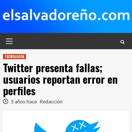
Saltar
al
contenido
Menú
principal
TECNOLOGÍA
Twitter presenta fallas;
usuarios reportan error en
perfiles
5 años hace
Redacción