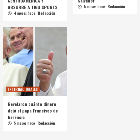
CENTROAMÉRICA Y
Salvador
ABSORBE A TIGO SPORTS
5 meses hace
Redacción
4 meses hace
Redacción
INTERNACIONALES
Revelaron cuánto dinero
dejó el papa Francisco de
herencia
5 meses hace
Redacción